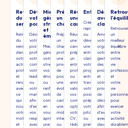
Retrouver
Développer
Mieux
Préparer
Réussir
Entreprendre
Décider
Retrou
du
votre
gérer
un
une
avec
l'équil
Créer,
sens
posture
stress
changement
candidature
clarté
reprendre
Retrouve
et
Retrouver
Développer
Préparer
Réussir
ou
Améliorer
un
émotions
du
votre
un
une
développer
votre
meilleur
sens
posture
Mieux
changement
candidature,
une
organisation,
équilibre
dans
professionnelle,
gérer
professionnel,
préparer
entreprise,
votre
entre
votre
votre
votre
une
un
clarifier
gestion
votre
activité
communication,
stress,
prise
entretien
votre
des
vie
professionnelle
votre
vos
de
professionnel
projet
priorités
professio
et
leadership
émotions
poste,
ou
entrepreneurial,
et
et
renouer
ou
ou
une
annuel,
travailler
votre
votre
avec
votre
renforcer
évolution
valoriser
votre
prise
vie
ce
management
votre
de
vos
positionnement,
de
personnel
qui
afin
confiance
carrière,
compétences,
préparer
décision
pour
nourrit
d'exercer
en
une
optimiser
votre
afin
exercer
votre
vos
vous
mobilité
votre
pitch
d'avancer
votre
motivation
responsabilités
après
interne
CV,
ou
avec
activité
et
avec
une
ou
rédiger
prendre
davantage
durablem