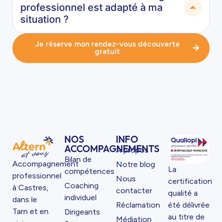
professionnel est adapté à ma
situation ?
Je réserve mon rendez-vous découverte
gratuit
NOS
INFO
ACCOMPAGNEMENTS
À propos
Bilan de
Accompagnement
Notre blog
La
compétences
professionnel
Nous
certification
Coaching
à Castres,
contacter
qualité a
individuel
dans le
Réclamation
été délivrée
Tarn et en
Dirigeants
au titre de
Médiation