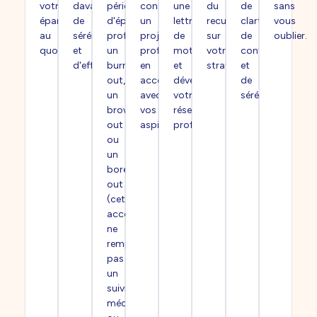
votre
davantage
période
construire
une
du
de
sans
épanouissement
de
d'épuisement
un
lettre
recul
clarté,
vous
au
sérénité
professionnel,
projet
de
sur
de
oublier.
quotidien.
et
un
professionnel
motivation
votre
confiance
d'efficacité.
burn-
en
et
stratégie.
et
out,
accord
développer
de
un
avec
votre
sérénité.
brown-
vos
réseau
out
aspirations.
professionnel.
ou
un
bore-
out
(cet
accompagnement
ne
remplace
pas
un
suivi
médical