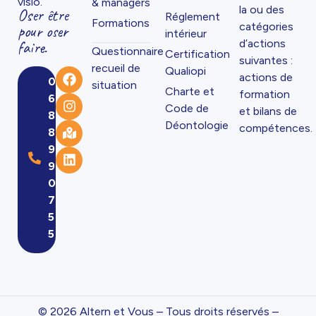
visio.
& managers
la ou des
Oser être
Réglement
Formations
catégories
pour oser
intérieur
d’actions
faire.
Questionnaire
Certification
suivantes :
recueil de
Qualiopi
actions de
0
situation
Charte et
formation
6
Code de
et bilans de
8
Déontologie
compétences.
8
9
9
0
7
5
5
© 2026 Altern et Vous – Tous droits réservés –