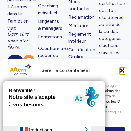
Nous
certification
Coaching
à Castres,
contacter
qualité a
individuel
dans le
Réclamation
été délivrée
Tarn et en
Dirigeants
au titre de
Médiation
visio.
& managers
la ou des
Oser être
Réglement
Formations
catégories
pour oser
intérieur
d’actions
faire.
Questionnaire
Certification
suivantes :
recueil de
Qualiopi
actions de
0
situation
Charte et
formation
6
Gérer le consentement
Code de
et bilans de
8
Déontologie
compétences.
8
Pour offrir les meilleures expériences, nous utilisons des technologies
9
telles que les cookies pour stocker et/ou accéder aux informations des
9
appareils. Le fait de consentir à ces technologies nous permettra de
traiter des données telles que le comportement de navigation ou les ID
0
uniques sur ce site. Le fait de ne pas consentir ou de retirer son
7
consentement peut avoir un effet négatif sur certaines caractéristiques
5
et fonctions.
5