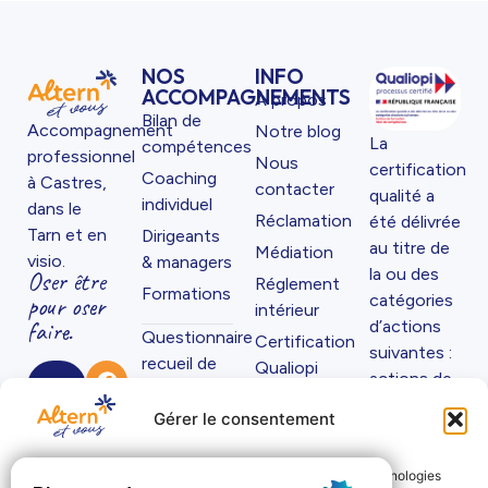
NOS
INFO
ACCOMPAGNEMENTS
À propos
Bilan de
Accompagnement
Notre blog
La
compétences
professionnel
Nous
certification
Coaching
à Castres,
contacter
qualité a
individuel
dans le
Réclamation
été délivrée
Tarn et en
Dirigeants
au titre de
Médiation
visio.
& managers
la ou des
Oser être
Réglement
Formations
catégories
pour oser
intérieur
d’actions
faire.
Questionnaire
Certification
suivantes :
recueil de
Qualiopi
actions de
0
situation
Charte et
formation
6
Gérer le consentement
Code de
et bilans de
8
Déontologie
compétences.
8
Pour offrir les meilleures expériences, nous utilisons des technologies